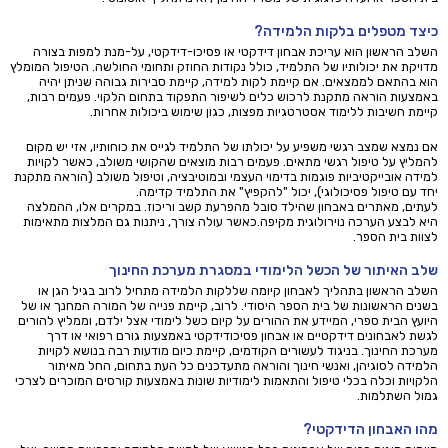
כיצד מטפלים בלקות הלמידה?
השלב הראשון הוא עריכת אבחון דידקטי או פסיכו-דידקטי, על-מנת למפות בצורה
מדויקת את יכולותיו של התלמיד, כולל נקודות החוזק ותחומי החולשה. הטיפול המומלץ
הוא בהתאם לממצאים. אם קיימת לקות למידה, קיימת סבירות גבוהה שניתן יהיה
באמצעות הוראה מתקנת לרכוש כלים לשיפור התפקוד בתחום הלקוי. פעמים רבות,
קיימת חשיבות ללימוד אסטרטגיות מפצות, כגון שימוש ביכולות אחרות.
אם נמצא שמצב רגשי משפיע על יכולתו של התלמיד לגייס את כוחותיו, אזי יש מקום
להמליץ על טיפול רגשי מתאים. פעמים רבות מוצאים שהקושי משולב, כאשר לקויות
למידה אובייקטיביות פוגמות בדימוי העצמי ובמוטיבציה, וטיפול משולב (הוראה מתקנת
יחד עם טיפול פסיכולוגי), יכול "להקפיץ" את התלמיד קדימה.
לעתים, מאתרים באבחון שהילד סובל מהפרעת קשב וריכוז. במקרים אלו, ההמלצה
היא לבצע הערכה נוירולוגית מקיפה.כאשר עולה צורך, ניתנות גם המלצות מתאימות
לצוות בית הספר.
שלב האיתור של הכשל הלימודי במסגרת מערכת החינוך
השלב הראשון בתהליך לאבחון קיומה שללקות הלמידה מתחיל לרוב בגיל הגן או
בשנים הראשונות של בית הספר היסודי. לרוב, קיימת פנייה של המורה המחנך או של
היועץ הבית ספרי, המיידע את ההורים על קיום כשל לימודי אצל ילדם, וממליץ להורים
לגשת לאבחונים דידקטיים או אבחון פסיכודידקטי באמצעות גורם רפואי או דרך
מערכת החינוך. בניגוד לעשורים הקודמים, קיימת כיום מודעות רבה בנושא לקויות
הלמידה לסוגיהן, ואנשי חינוך והוראה מתעדכנים כל העת בתחום, החל מאיתור
הלקויות וכלה בכלי טיפול והתאמות לימודיות שונות באמצעות קורסים המוכרים לצרכי
גמול השתלמות.
מהו האבחון הדידקטי?