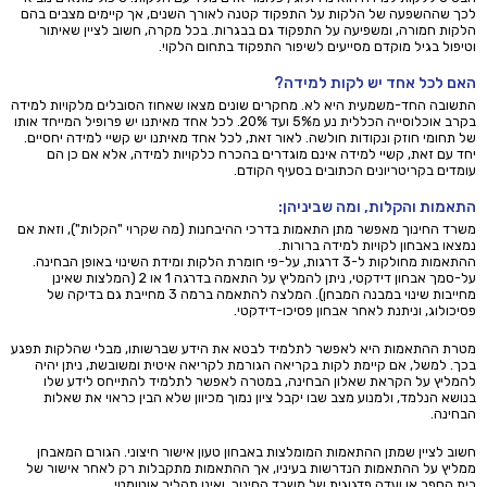
לכך שההשפעה של הלקות על התפקוד קטנה לאורך השנים, אך קיימים מצבים בהם
הלקות חמורה, ומשפיעה על התפקוד גם בבגרות. בכל מקרה, חשוב לציין שאיתור
וטיפול בגיל מוקדם מסייעים לשיפור התפקוד בתחום הלקוי.
האם לכל אחד יש לקות למידה?
התשובה החד-משמעית היא לא. מחקרים שונים מצאו שאחוז הסובלים מלקויות למידה
בקרב אוכלוסייה הכללית נע מ5% ועד 20%. לכל אחד מאיתנו יש פרופיל המייחד אותו
של תחומי חוזק ונקודות חולשה. לאור זאת, לכל אחד מאיתנו יש קשיי למידה יחסיים.
יחד עם זאת, קשיי למידה אינם מוגדרים בהכרח כלקויות למידה, אלא אם כן הם
עומדים בקריטריונים הכתובים בסעיף הקודם.
התאמות והקלות, ומה שביניהן:
משרד החינוך מאפשר מתן התאמות בדרכי ההיבחנות (מה שקרוי "הקלות"), וזאת אם
נמצאו באבחון לקויות למידה ברורות.
ההתאמות מחולקות ל-3 דרגות, על-פי חומרת הלקות ומידת השינוי באופן הבחינה.
על-סמך אבחון דידקטי, ניתן להמליץ על התאמה בדרגה 1 או 2 (המלצות שאינן
מחייבות שינוי במבנה המבחן). המלצה להתאמה ברמה 3 מחייבת גם בדיקה של
פסיכולוג, וניתנת לאחר אבחון פסיכו-דידקטי.
מטרת ההתאמות היא לאפשר לתלמיד לבטא את הידע שברשותו, מבלי שהלקות תפגע
בכך. למשל, אם קיימת לקות בקריאה הגורמת לקריאה איטית ומשובשת, ניתן יהיה
להמליץ על הקראת שאלון הבחינה, במטרה לאפשר לתלמיד להתייחס לידע שלו
בנושא הנלמד, ולמנוע מצב שבו יקבל ציון נמוך מכיוון שלא הבין כראוי את שאלות
הבחינה.
חשוב לציין שמתן ההתאמות המומלצות באבחון טעון אישור חיצוני. הגורם המאבחן
ממליץ על ההתאמות הנדרשות בעיניו, אך ההתאמות מתקבלות רק לאחר אישור של
בית הספר או ועדה פדגוגית של משרד החינוך, ואינו תהליך אוטומטי.