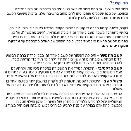
מהו קשב?
קשב הוא משאב של המח אשר מאפשר לנו לשים לב לדברים שקורים בסביבה
ובתוכנו, על מנת שנקלוט אותם וניתן להם מקום בחשיבה שלנו. בזכות משאבי הקשב
שלנו אנחנו מסוגלים ללמוד, להבין ולזכור.
בעבר, הייתה קיימת סברה כי קשיים בתחום הקשב והריכוז באים לידי ביטוי אך ורק
בקושי להתרכז ולשמר קשב לאורך זמן (יכולת הנקראת: "קשב מתמשך"). על כן,
האבחונים הממוחשבים שהיו נהוגים בעבר בחנו יכולת זו בלבד. מחקרים עדכניים
בתחום הקשב מראים כי בניגוד לכך, יכולת הקשב של האדם מתבססת על
ארבעה
תפקודים שונים:
קשב מתמשך
- היכולת לשמור על קשב לאורך זמן מבלי לרדת ברמת הביצוע.
ילדים המתקשים בתחום זה עשויים להתחיל "לחלום" תוך כדי קריאת ספר,
להרגיש חוסר שקט ורצון לזוז ולפטפט בזמן הקשבה בכיתה.
קשב סלקטיבי
- היכולת למקד את הקשב רק במטלה מסוימת, ולהתעלם
מגירויים שמסביב שאינם קשורים למטלה בה אנו עוסקים כרגע. בעיה בתחום זה
תתבטא בקושי להקשיב למורה בזמן שהילדים לידי מדברים על נושאים אחרים.
פיצול קשב
- היכולת להפנות תשומת לב ולקחת בחשבון יותר מנושא אחד בו
זמנית. כאשר פיצול הקשב אינו טוב לא נוכל גם לראות טלביזיה וגם לענות על
שאלות.
התפקודים הניהוליים התפקודים הניהוליים אחראים ליכולות חשובות מאד כמו
תכנון, ארגון, למידה מטעויות, הסתגלות למצבים משתנים ועוד. קושי בתפקודים
הניהוליים יכול להפריע בלמידה ובפתרון של בעיות, בארגון ומילוי מטלות.
(למשל, להתארגן בבוקר על מנת להגיע לביה"ס לבושים, בזמן ועם תיק מצויד).