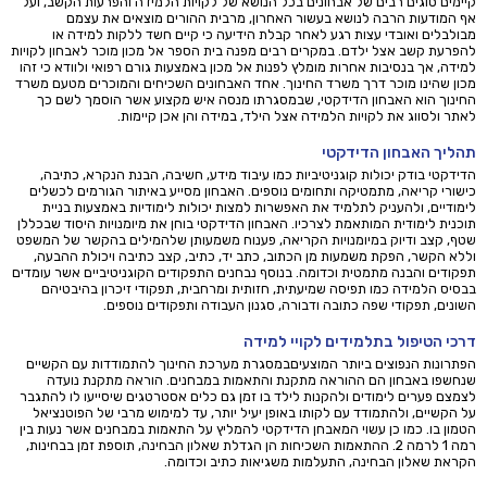
קיימים סוגים רבים של אבחונים בכל הנושא של לקויות הלמידה והפרעות הקשב, ועל
אף המודעות הרבה לנושא בעשור האחרון, מרבית ההורים מוצאים את עצמם
מבולבלים ואובדי עצות רגע לאחר קבלת הידיעה כי קיים חשד ללקות למידה או
להפרעת קשב אצל ילדם. במקרים רבים מפנה בית הספר אל מכון מוכר לאבחון לקויות
למידה, אך בנסיבות אחרות מומלץ לפנות אל מכון באמצעות גורם רפואי ולוודא כי זהו
מכון שהינו מוכר דרך משרד החינוך. אחד האבחונים השכיחים והמוכרים מטעם משרד
החינוך הוא האבחון הדידקטי, שבמסגרתו מנסה איש מקצוע אשר הוסמך לשם כך
לאתר ולסווג את לקויות הלמידה אצל הילד, במידה והן אכן קיימות.
תהליך האבחון הדידקטי
הדידקטי בודק יכולות קוגניטיביות כמו עיבוד מידע, חשיבה, הבנת הנקרא, כתיבה,
כישורי קריאה, מתמטיקה ותחומים נוספים. האבחון מסייע באיתור הגורמים לכשלים
לימודיים, ולהעניק לתלמיד את האפשרות למצות יכולות לימודיות באמצעות בניית
תוכנית לימודית המותאמת לצרכיו. האבחון הדידקטי בוחן את מיומנויות היסוד שבכללן
שטף, קצב ודיוק במיומנויות הקריאה, פענוח משמעותן שלהמילים בהקשר של המשפט
וללא הקשר, הפקת משמעות מן הכתוב, כתב יד, כתיב, קצב כתיבה ויכולת ההבעה,
תפקודים והבנה מתמטית וכדומה. בנוסף נבחנים התפקודים הקוגניטיביים אשר עומדים
בבסיס הלמידה כמו תפיסה שמיעתית, חזותית ומרחבית, תפקודי זיכרון בהיבטיהם
השונים, תפקודי שפה כתובה ודבורה, סגנון העבודה ותפקודים נוספים.
דרכי הטיפול בתלמידים לקויי למידה
הפתרונות הנפוצים ביותר המוצעיםבמסגרת מערכת החינוך להתמודדות עם הקשיים
שנחשפו באבחון הם ההוראה מתקנת והתאמות במבחנים. הוראה מתקנת נועדה
לצמצם פערים לימודים ולהקנות לילד בו זמן גם כלים אסטרטגים שיסייעו לו להתגבר
על הקשיים, ולהתמודד עם לקותו באופן יעיל יותר, עד למימוש מרבי של הפוטנציאל
הטמון בו. כמו כן עשוי המאבחן הדידקטי להמליץ על התאמות במבחנים אשר נעות בין
רמה 1 לרמה 2. ההתאמות השכיחות הן הגדלת שאלון הבחינה, תוספת זמן בבחינות,
הקראת שאלון הבחינה, התעלמות משגיאות כתיב וכדומה.