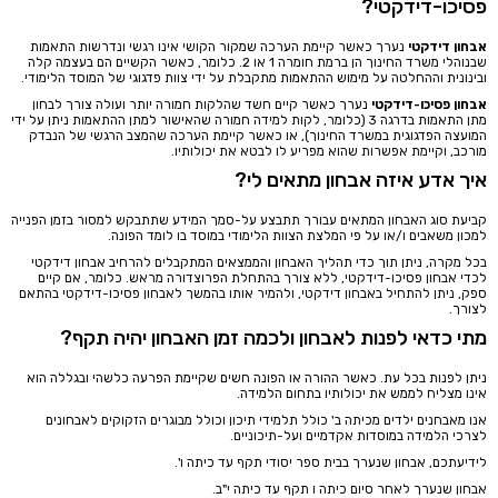
פסיכו-דידקטי?
אבחון דידקטי
נערך כאשר קיימת הערכה שמקור הקושי אינו רגשי ונדרשות התאמות
שבנוהלי משרד החינוך הן ברמת חומרה 1 או 2. כלומר, כאשר הקשיים הם בעצמה קלה
ובינונית וההחלטה על מימוש ההתאמות מתקבלת על ידי צוות פדגוגי של המוסד הלימודי.
אבחון פסיכו-דידקטי
נערך כאשר קיים חשד שהלקות חמורה יותר ועולה צורך לבחון
מתן התאמות בדרגה 3 (כלומר, לקות למידה חמורה שהאישור למתן ההתאמות ניתן על ידי
המועצה הפדגוגית במשרד החינוך), או כאשר קיימת הערכה שהמצב הרגשי של הנבדק
מורכב, וקיימת אפשרות שהוא מפריע לו לבטא את יכולותיו.
איך אדע איזה אבחון מתאים לי?
קביעת סוג האבחון המתאים עבורך תתבצע על-סמך המידע שתתבקש למסור בזמן הפנייה
למכון משאבים ו/או על פי המלצת הצוות הלימודי במוסד בו לומד הפונה.
בכל מקרה, ניתן תוך כדי תהליך האבחון והממצאים המתקבלים להרחיב אבחון דידקטי
לכדי אבחון פסיכו-דידקטי, ללא צורך בהתחלת הפרוצדורה מראש. כלומר, אם קיים
ספק, ניתן להתחיל באבחון דידקטי, ולהמיר אותו בהמשך לאבחון פסיכו-דידקטי בהתאם
לצורך.
מתי כדאי לפנות לאבחון ולכמה זמן האבחון יהיה תקף?
ניתן לפנות בכל עת. כאשר ההורה או הפונה חשים שקיימת הפרעה כלשהי ובגללה הוא
אינו מצליח לממש את יכולותיו בתחום הלמידה.
אנו מאבחנים ילדים מכיתה ב' כולל תלמידי תיכון וכולל מבוגרים הזקוקים לאבחונים
לצרכי הלמידה במוסדות אקדמיים ועל-תיכוניים.
לידיעתכם, אבחון שנערך בבית ספר יסודי תקף עד כיתה ו'.
אבחון שנערך לאחר סיום כיתה ו תקף עד כיתה י"ב.