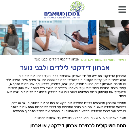
אבחון דידקטי לילדים ולבני נוער
ראשי
תחומי התמחות
אבחונים
אבחון דידקטי לילדים ולבני נוער
האבחון הדידקטי מתבצע על ידי מאבחן שהוכשר לכך ונועד לבחון את היכולות
הקוגניטיביות העיקריות הקשורות לתהליכי הלמידה וההפנמה של מידע אצל הפרט ילד
או מבוגר. האבחון בודק מגוון תחומים, כגון שפה, כתיבה, זיכרון, קריאה והבנת הנקרא,
קשב, ריכוז, יכולות חשבוניות ועוד. האבחון הדידקטי מיועד כדי לאתר את אותן יכולות
ולהעריך את עוצמתן ביחס למצופה לאור גילו של הנבדק ולמסגרת הלימודית שבה הוא
לומד.
ממצאי האבחון מסוכמים בדו"ח המפרט את הקשיים כמו גם את החוזקות של הנבדק,
בתחומי הלמידה השונים. הסיכום כולל המלצות על דרכי ההיבחנות המתאימות ביותר
לנבדק ועל דרכי הלמידה והתנאים שיאפשרו לו להפיק את המרב בתהליך הלמידה.
משך האבחון כ 5-6 שעות והוא מתבצע בשניים עד שלושה מפגשים.
מהם השיקולים לבחירת אבחון דידקטי, או אבחון