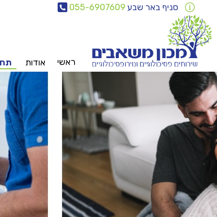
סניף באר שבע
055-6907609
ראשי
אודות
תחו
צוות
משאבים