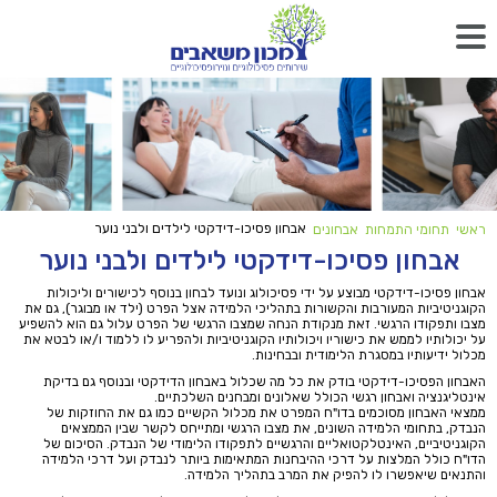
אבחון פסיכו-דידקטי לילדים ולבני נוער
ראשי
תחומי התמחות
אבחונים
אבחון פסיכו-דידקטי לילדים ולבני נוער
אבחון פסיכו-דידקטי מבוצע על ידי פסיכולוג ונועד לבחון בנוסף לכישורים וליכולות
הקוגניטיביות המעורבות והקשורות בתהליכי הלמידה אצל הפרט (ילד או מבוגר), גם את
מצבו ותפקודו הרגשי. זאת מנקודת הנחה שמצבו הרגשי של הפרט עלול גם הוא להשפיע
על יכולותיו לממש את כישוריו ויכולותיו הקוגניטיביות ולהפריע לו ללמוד ו/או לבטא את
מכלול ידיעותיו במסגרת הלימודית ובבחינות.
האבחון הפסיכו-דידקטי בודק את כל מה שכלול באבחון הדידקטי ובנוסף גם בדיקת
אינטליגנציה ואבחון רגשי הכולל שאלונים ומבחנים השלכתיים.
ממצאי האבחון מסוכמים בדו"ח המפרט את מכלול הקשיים כמו גם את החוזקות של
הנבדק, בתחומי הלמידה השונים, את מצבו הרגשי ומתייחס לקשר שבין הממצאים
הקוגניטיביים, האינטלקטואליים והרגשיים לתפקודו הלימודי של הנבדק. הסיכום של
הדו"ח כולל המלצות על דרכי ההיבחנות המתאימות ביותר לנבדק ועל דרכי הלמידה
והתנאים שיאפשרו לו להפיק את המרב בתהליך הלמידה.