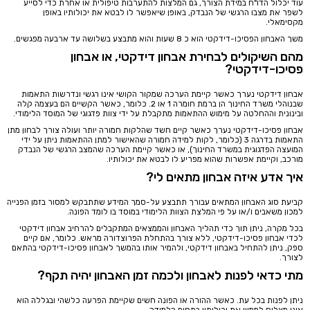
עוד יכלול הדו"ח במידת הצורך, גם המלצות להתערבות טיפולית או אחרת כדי לסייע
לשפר את מצבו הרגשי של הנבדק, באופן שיאפשר לו לבטא את יכולותיו באופן
מקסימאלי.
משך האבחון הפסיכו-דידקטי הוא כ 8 שעות והוא מתבצע בשלושה עד ארבעה מפגשים.
מהם השיקולים לבחירת אבחון דידקטי, או אבחון
פסיכו-דידקטי?
אבחון דידקטי נערך כאשר קיימת הערכה שמקור הקושי אינו רגשי ונדרשות התאמות
שבנוהלי משרד החינוך הן ברמת חומרה 1 או 2. כלומר, כאשר הקשיים הם בעצמה קלה
ובינונית וההחלטה על מימוש ההתאמות מתקבלת על ידי צוות פדגוגי של המוסד הלימודי.
אבחון פסיכו-דידקטי נערך כאשר קיים חשד שהלקות חמורה יותר ועולה צורך לבחון מתן
התאמות בדרגה 3 (כלומר, לקות למידה חמורה שהאישור למתן ההתאמות ניתן על ידי
המועצה הפדגוגית במשרד החינוך), או כאשר קיימת הערכה שהמצב הרגשי של הנבדק
מורכב, וקיימת אפשרות שהוא מפריע לו לבטא את יכולותיו.
איך אדע איזה אבחון מתאים לי?
קביעת סוג האבחון המתאים עבורך תתבצע על-סמך המידע שתתבקש למסור בזמן הפנייה
למכון משאבים ו/או על פי המלצת הצוות הלימודי במוסד בו לומד הפונה.
בכל מקרה, ניתן תוך כדי תהליך האבחון והממצאים המתקבלים להרחיב אבחון דידקטי
לכדי אבחון פסיכו-דידקטי, ללא צורך בהתחלת הפרוצדורה מראש. כלומר, אם קיים
ספק, ניתן להתחיל באבחון דידקטי, ולהמיר אותו בהמשך לאבחון פסיכו-דידקטי בהתאם
לצורך.
מתי כדאי לפנות לאבחון ולכמה זמן האבחון יהיה תקף?
ניתן לפנות בכל עת. כאשר ההורה או הפונה חשים שקיימת הפרעה כלשהי ובגללה הוא
אינו מצליח לממש את יכולותיו בתחום הלמידה.