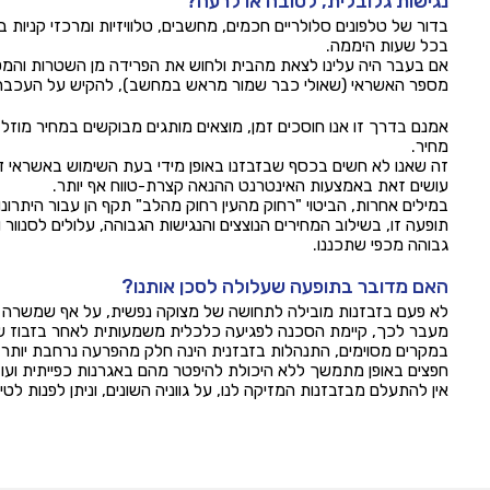
נגישות גלובלית, לטובה או לרעה?
בדור של טלפונים סלולריים חכמים, מחשבים, טלוויזיות ומרכזי קניות 
בכל שעות היממה.
אם בעבר היה עלינו לצאת מהבית ולחוש את הפרידה מן השטרות והמט
מספר האשראי (שאולי כבר שמור מראש במחשב), להקיש על העכבר ו
אמנם בדרך זו אנו חוסכים זמן, מוצאים מותגים מבוקשים במחיר מוזל 
מחיר.
זה שאנו לא חשים בכסף שבזבזנו באופן מידי בעת השימוש באשראי דו
עושים זאת באמצעות האינטרנט ההנאה קצרת-טווח אף יותר.
במילים אחרות, הביטוי "רחוק מהעין רחוק מהלב" תקף הן עבור היתרונות
תופעה זו, בשילוב המחירים הנוצצים והנגישות הגבוהה, עלולים לסנוור 
גבוהה מכפי שתכננו.
האם מדובר בתופעה שעלולה לסכן אותנו?
לא פעם בזבזנות מובילה לתחושה של מצוקה נפשית, על אף שמשרה 
מעבר לכך, קיימת הסכנה לפגיעה כלכלית משמעותית לאחר בזבוז של מ
במקרים מסוימים, התנהלות בזבזנית הינה חלק מהפרעה נרחבת יותר; ק
חפצים באופן מתמשך ללא היכולת להיפטר מהם באגרנות כפייתית ועוד
אין להתעלם מבזבזנות המזיקה לנו, על גווניה השונים, וניתן לפנות ל