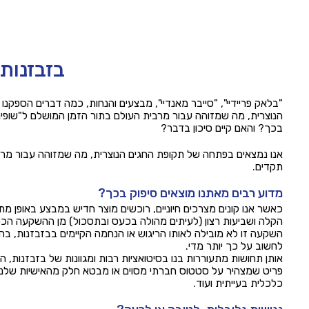
בזבזנות
"בלאק פריידיי", "סייבר מאנדיי", מבצעים והנחות, כמה דברים הספקנ
הנוצרית, מה שמזוהה עבור מרבית העולם בתור הזמן המושלם ל"שופינ
בכך? והאם קיים סיכון בדבר?
אנו נמצאים בפתחה של תקופת החגים הנוצרית, מה שמזוהה עבור מרב
תקדים.
מדוע רבים מאתנו מוצאים סיפוק בכך?
כאשר אנו קונים מצרכים חיוניים, רוכשים מוצר חדיש במבצע באופן מ
הקלה ושביעות רצון (לעיתים מהולה בכעס ובתסכול) מן ההשקעה הכס
השקעה זו לא מובילה לאותו הריגוש או הנחמה הקיימים בבזבזנות, בה
לחשוב על כך יותר מדי.
אותן תחושות מתעוררות בנו בסיטואציות רבות ומגוונות של בזבזנות, ה
פריט שמצהיר על סטטוס חברתי מסוים או מבטא חלק מהאישיות שלנו 
כלכלית בעייתית ועוד.