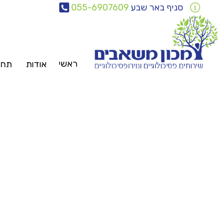
סניף באר שבע
055-6907609
ראשי
אודות
תחומ
צוות
משאבים
פ