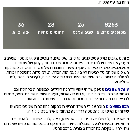
החתומה ע"י הלקוח.
36
28
25
8253
מטופלים מרוצים
שנים של נסיון
תחומי מומחיות
אנשי צוות
צוות משאבים כולל פסיכולוגים קליניים, שיקומיים, חינוכיים ורפואיים. מכון משאבים
מעניק את שירותיו לפונים פרטיים והוא משמש גם כספק קבוע של שרותים
פסיכולוגיים לאגף השיקום ולאגף משפחות והנצחה של משרד הביטחון, למחלקת
השיקום של המוסד לביטוח לאומי, לעמותות חברתיות, למוסדות להשכלה גבוהה,
למחלקות רווחה של רשויות מקומיות, לסנגוריה הציבורית, לקיבוצים, למפעלים
גדולים ועוד.
צוות משאבים
מספק שרותי ייעוץ והדרכה ליחידים ולמשפחות בקהילה וגם
לפסיכיאטרים, פסיכולוגים, עובדים סוציאליים, יועצות וצוותים של בתי ספר, תחנות
לבריאות הנפש, רופאי ילדים ומשפחה, עורכי דין, שירותי הרווחה ועוד.
מכון משאבים
מוכר על ידי משרד הבריאות כמקום להתמחות של פסיכולוגים
שיקומיים וקליניים, ולהסמכה להדרכה בתחומים אלה בפסיכולוגיה.
משאבים פועל בשלושה סניפים : בבאר שבע, באשקלון ובאשדוד. כל הסניפים
מותאמים ונגישים לבעלי מוגבלות פיזית והם ממוקמים במקומות מרכזיים שאליהם
ניתן להגיע בקלות בתחבורה ציבורית וברכב פרטי.