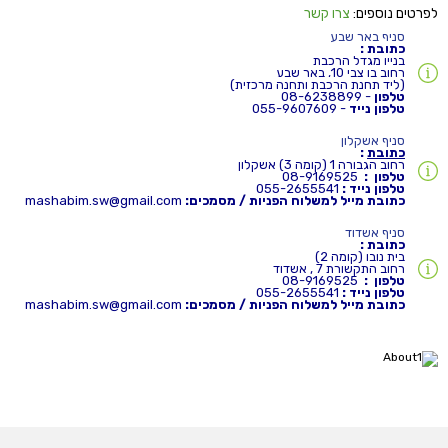
לפרטים נוספים:
צרו קשר
סניף באר שבע
כתובת
:
בניין מגדל הרכבת
רחוב בן צבי 10, באר שבע
(ליד תחנת הרכב
ת ות
חנה מרכזי
ת)
טלפון
- 08-6238899
טלפון נייד
- 055-9607609
סניף אשקלון
כתובת
:
רחוב הגבורה 1 (קומה 3) אשקלון
טלפון :
08-9169525
טלפון נייד :
055-2655541
כתובת מייל למשלוח הפניות / מסמכים:
mashabim.sw@gmail.com
סניף אשדוד
כתובת :
בית נובו (קומה 2)
רחוב התקשורת 7 , אשדוד
טלפון :
08-9169525
טלפון נייד :
055-2655541
כתובת מייל למשלוח הפניות / מסמכים:
mashabim.sw@gmail.com