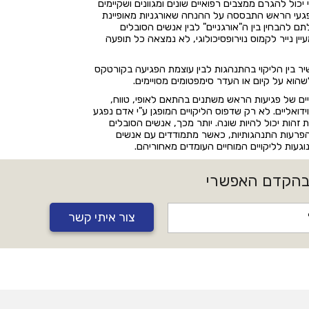
נזק מוחי יכול להגרם ממצבים רפואיים שונים ומגוונים ושקיימים
נפגעי הראש התבססה על ההנחה שאורגניות מאופיינת
ם להבחין בין ה"אורגניים" לבין אנשים הסובלים
ין נייר לקמוס נוירופסיכולוגי, לא נמצאה כל תופעה
יר בין הליקוי בהתנהגות לבין עוצמת הפגיעה בקורטקס
הוא על קיום או העדר סימפטומים מסויימים.
יים של פגיעות הראש משתנים בהתאם לאופי, טווח,
וידואליים. לא רק שדפוס הליקויים המופגן ע"י אדם נפגע
 זהות יכול להיות שונה. יותר מכך, אנשים הסובלים
ל הפרעות התנהגותיות, כאשר מתמודדים עם אנשים
געות לליקויים המוחיים העומדים מאחוריהם.
 בהקדם האפשרי
צור איתי קשר