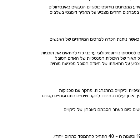
דע ממבחנים נוירופסיכולוגיים הנעשים באינטרוולים
ת במבחנים חוזרים מצביע על תהליך דימנטי בשלבים
ד כאשר ניתנת הכרה לצרכים המיוחדים של האנשים
 לסטטוס נוירופסיכולוגי עדכני כדי להתאים את תוכניות
ל תאור של היכולות המנטליות של האדם הסובל
 להצביע על התאמתו של האדם הסובל מפגיעה מוחית
יפיות וליקויים בהתנהגות. מחקר עם טכניקות
ך אותן יעילות במיוחד לחקר שינויים התנהגותיים קטנים
משים כיום לאחר הסבתם לאבחון של ליקויים
סר ויליאם אוסלר השתמש לראשונה במונח נוירופסיכולוגיה בשנת 1913 אולם התחום הוכר לראשונה ע"י הממסד הפסיכולוגי בשנת 1936 ובשנות ה – 40 התחיל להתמסד כתחום ייחודי.