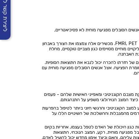
ליצירת קשר לחצו
 באנשים הסובלים מפגיעה מוחית לא פסיכיאטריים,
ההתקדמות המשמעותית ביותר באבחון ומיקום של מצבים פתולוגיים במוח הושגה עם המצאת ה – CT ומאוחר יותר ה - MRI כמו גם ה – FMRI, PET. מכשירים אלה צמצמו את הצורך באבחון
קויים מוחיים מסויימים כגון מצביים טוקסיים, מחלת
נת האבחנה.
ם של חזרתו להכרה יכול לנבא את התוצאות הסופיות.
ומרת הפציעה. אצל אנשים הסובלים מפגיעה מוחית עם
הם.
 מצבם הקוגניטיבי ומאפייני האישיות שלהם – פעמים
יצד המצב הנוירולוגי משפיע על התנהגותם.
למצב הקוגניטיבי והרגשי חיוני ביותר לטיפול בהפרעות
נגרמים מהמגבלות וההשלכות של השינויים הללו על
ות כגון היכולת של האדם לטפל בעצמו, אחריות בקיום
בל מפגיעה מוחית, רקע, המצב הנוכחי, התוצאות
צות עליהם, והאם וכיצד אימון מחדש יכול להועיל לאדם.