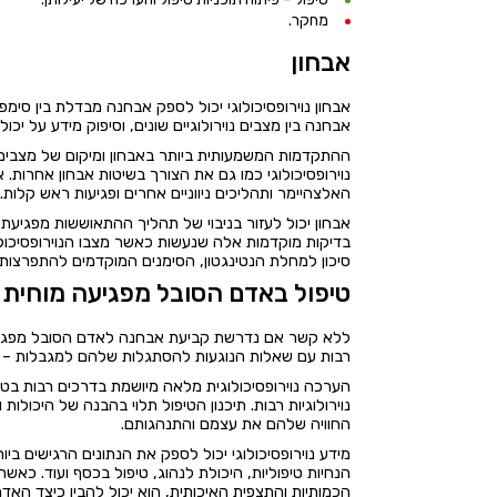
מחקר.
אבחון
אבחון נוירופסיכולוגי יכול לספק אבחנה מבדלת בין סימפט
אבחנה בין מצבים נוירולוגיים שונים, וסיפוק מידע על יכול
נוירופסיכולוגי כמו גם את הצורך בשיטות אבחון אחרות. א
האלצהיימר ותהליכים ניווניים אחרים ופגיעות ראש קלות
אבחון יכול לעזור בניבוי של תהליך ההתאוששות מפגיע
בדיקות מוקדמות אלה שנעשות כאשר מצבו הנוירופסיכו
סיכון למחלת הנטינגטון, הסימנים המוקדמים להתפרצות המ
טיפול באדם הסובל מפגיעה מוחית
ללא קשר אם נדרשת קביעת אבחנה לאדם הסובל מפגיעה מ
רבות עם שאלות הנוגעות להסתגלות שלהם למגבלות – על
הערכה נוירופסיכולוגית מלאה מיושמת בדרכים רבות בטיפ
נוירולוגיות רבות. תיכנון הטיפול תלוי בהבנה של היכול
החוויה שלהם את עצמם והתנהגותם.
מידע נוירופסיכולוגי יכול לספק את הנתונים הרגישים ב
הנחיות טיפוליות, היכולת לנהוג, טיפול בכסף ועוד. כא
הכמותיות והתצפית האיכותית, הוא יכול להבין כיצד האדם