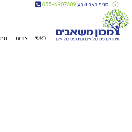
סניף באר שבע
055-6907609
ראשי
אודות
תחומ
צוות
משאבים
פ