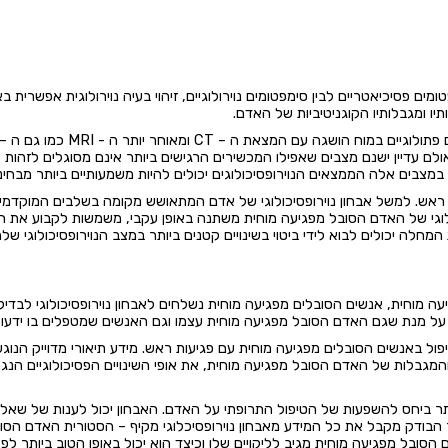
ומים פסיכיאטריים לבין סימפטומים נוירולוגיים, זיהוי בעיה נוירולוגית אפשרית
ותיו ומגבלותיו הקוגניטיביות של האדם.
ולם עדיין ישנם מצבים שאפילו המכשירים הרגישים ביותר אינם מסוגלים לזהות לי
. במצבים אלה הממצאים הנוירופסיכולוגים יכולים להיות משמעותיים ביותר מבחי
ת ראש. למשל אבחון נוירופסיכולוגי של אדם המתאושש מקומה בשלבים המוקדמי
לוגי של האדם הסובל מפגיעה מוחית משתנה באופן עקבי, משמשות לקבוע את ח
חלה יכולים לבוא לידי ביטוי בשינויים קטנים ביותר במצב הנוירופסיכולוגי של
וחית, אנשים הסובלים מפגיעה מוחית נשלחים לאבחון נוירופסיכולוגי לבדיקת
 מנת שגם האדם הסובל מפגיעה מוחית עצמו וגם האנשים שמטפלים בו ידעו כ
ול באנשים הסובלים מפגיעה מוחית עם פגיעות ראש. מידע תיאורי מדוייק הנוגע 
ות והמגבלות של האדם הסובל מפגיעה מוחית, את אופי השינויים הפסיכולוגיים ה
יותר ביחס להשפעות של הטיפול התרופתי על האדם. האבחון יכול לענות של שאל
שר הבודק מקבל את כל המידע מאבחון נוירופסיכלוגי מקיף – הסטורית האדם הסו
 הסובל מפגיעה מוחית מגיב לליקויים שלו וכיצד הוא יכול באופן הטוב ביותר לפ