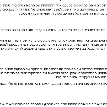
ם הופכים אותם למתאימים למעקב אחר התפתחות של מחלות נוירולוגיות שונות. מי
, ואם כן באיזה קצב ובאיזה אופן. למשל דפוס מסויים של התדרדרות קוגניטיבי
למדידת ההשפעה של ניתוחים, טיפול תרופתי או אימון קוגניטיבי.
 על הטיפול במקביל לעבודה האבחונית, עבודה שמקבלת יותר ויותר הכרה בממס
מים שונים, בין השאר פסיכיאטרים, פיזיותרפיסטים מרפאי שפה ועוד. הם זקוקים
וחית. אבחון ההתנהגויות הלקויות של האדם הסובל מפגיעה מוחית מספק למטפ
מוחית נכשל בביצועיו וכיצד ניתן לעזור לו בתפקודים שקשים לו. אבחון יכול
ות המוחית והתרגום של הפעילות הזו להתנהגות, ובמחקר של הפרעות מוחיות ספצ
תוחן וסטנדרטיזציה שלהן. הדיוק והרגישות של הטכניקות הנוירופסיכולוגיות הופ
סויימות או בעקבות שינויים מטבוליים.
גיה הקלינית. אבחונים רבים שפותחו במקור לאבחון של תפקוד מוח נורמלי, מש