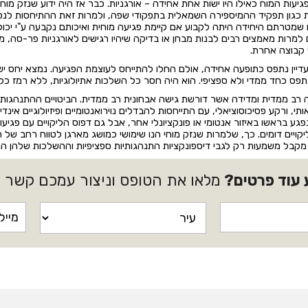
ינאים רבים התייחסו לפגיעות המוח כאילו היו ישות אחת אחידה – אורגניות. כבר אז היה ידוע ש
גות כגון תפקיד ההמיספירה השמאלית בתפקודי שפה, ולמרות זאת ההתיחסות ל
 שמטרתם היחידה היתה לקבוע אם קיימת פגיעה מוחית ואיכותם נקבעה ע"י יכולת
 למרות מאמצים רבים לבנות מבחן או בדיקה שיהיו רגישים לאורגניות פר-סה, מעי
קבוצה אחרת.
עדיין נתפס כתופעה אחידה, אולם החלו להתייחס לעוצמת הפגיעה. נמצא יחס יש
תפס כחד ממדי ולא ספציפי. הוא היה חסר כל השלכות אתיולוגיות, ללא רמז כלש
עה רב ממדית ומדידה אשר דורשת גישה אבחונית רב ממדית. הביטויים ההתנהגות
י, ורקע פסיכוסוציאלי, עם התייחסות להבדלים נוירואנטומיים ופיזיולוגיים אינדי
ע בראשו באיזור אנטומי או פונקציונלי אחר, אבל גם דפוס הליקויים עם פגיעות
 ליקויים דומים. כך, שלמרות שנזק מוחי הנו שימושי כמושג מארגן לטווח רחב ש
י מקבל משמעות רק לגבי דיספונקציות התנהגותיות ספציפיות וההשלכות שלהן הנו
 עוד פרטים?
מלאו את הטופס וניצור עמכם קשר