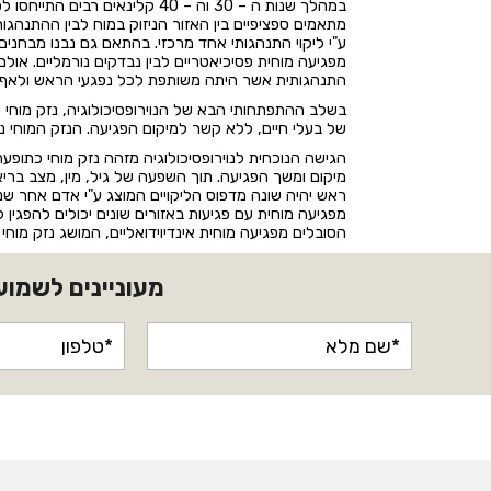
במהלך שנות ה – 30 וה – 40 קל
מתאמים ספציפיים בין האזור הניזוק במוח לבין ההתנה
ע"י ליקוי התנהגותי אחד מרכזי. בהתאם גם נבנו מבחנים
מפגיעה מוחית פסיכיאטריים לבין נבדקים נורמליים. אולם
התנהגותית אשר היתה משותפת לכל נפגעי הראש ולאף 
בשלב ההתפתחותי הבא של הנוירופסיכולוגיה, נזק מוחי 
של בעלי חיים, ללא קשר למיקום הפגיעה. הנזק המוחי נ
הגישה הנוכחית לנוירופסיכולוגיה מזהה נזק מוחי כתופ
מיקום ומשך הפגיעה. תוך השפעה של גיל, מין, מצב בריאות
ראש יהיה שונה מדפוס הליקויים המוצג ע"י אדם אחר שנפג
מפגיעה מוחית עם פגיעות באזורים שונים יכולים להפגין
הסובלים מפגיעה מוחית אינדיוידואליים, המושג נזק מוח
מעוניינים לשמוע