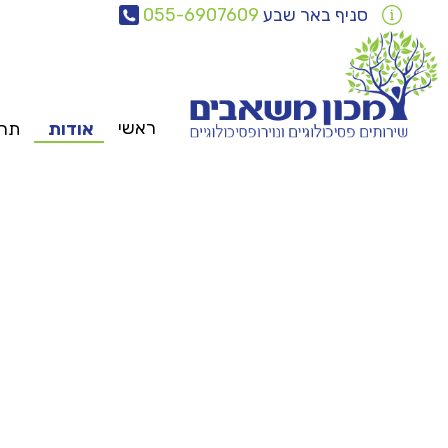
סניף באר שבע
055-6907609
ראשי
אודות
תחו
צוות
משאבים
פ