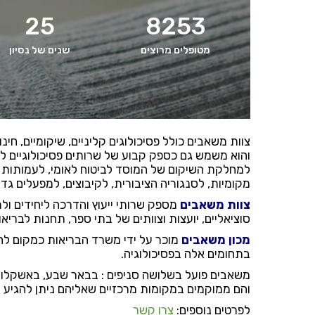
25
8253
מטופלים מרוצים
שנים של נסיון
צוות משאבים כולל פסיכולוגים קליניים, שיקומיים, חינו
והוא משמש גם כספק קבוע של שרותים פסיכולוגיים ל
למחלקת השיקום של המוסד לביטוח לאומי, לעמותות 
מקומיות, לסנגוריה הציבורית, לקיבוצים, למפעלים גדול
צוות משאבים
מספק שרותי ייעוץ והדרכה ליחידים ולמ
סוציאליים, יועצות וצוותים של בתי ספר, תחנות לבריאות
מכון משאבים
מוכר על ידי משרד הבריאות כמקום להת
בתחומים אלה בפסיכולוגיה.
משאבים פועל בשלושה סניפים : בבאר שבע, באשקלון ו
והם ממוקמים במקומות מרכזיים שאליהם ניתן להגיע ב
לפרטים נוספים:
צרו קשר