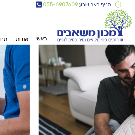
סניף באר שבע
055-6907609
ראשי
אודות
תחומ
צוות
משאבים
פ