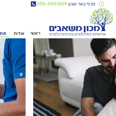
סניף באר שבע
055-6907609
ראשי
אודות
תחו
צוות
משאבים