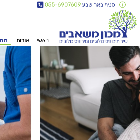
סניף באר שבע
055-6907609
ראשי
אודות
תחו
צוות
משאבים