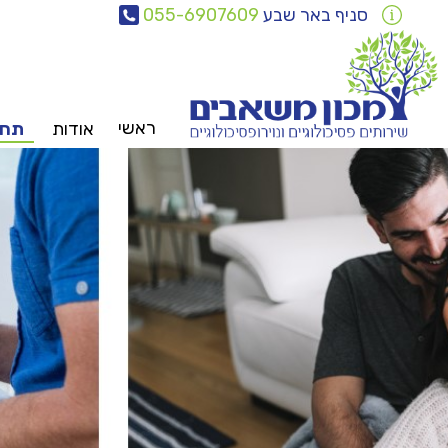
סניף באר שבע
055-6907609
ראשי
אודות
תחו
צוות
משאבים