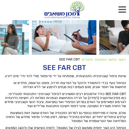
SEE FAR CBT
ראשי
תחומי התמחות
טיפולים
SEE FAR CBT
שיטת טיפול קוגניטיבית-התנהגותית, שפותחה על ידי פרופסור מולי להד ודר' מיקי דורון.
הטיפול נועד בכדי להתמודד ולהקל על הפרעות חרדה, פוסט-טראומה, פחדים או
תחושות של חוסר אונים, מהם פעמים רבות מנסים להימנע אך ללא הצלחה.
SEE FAR CBT כולל אלמנטים רבים המשויכים לטיפול קוגניטיבי-התנהגותי סטנדרטי,
כמו פסיכואדוקציה (למידה) על חרדה והתחושות הגופניות המלוות לה, חשיפה הדרגתית
לגורמים המאיימים על האדם במרחב הטיפולי ואף במציאות, עיבוד רגשי וקוגניטיבי מחדש
של החוויה מעוררת המצוקה, שינוי דפוסי חשיבה והתנהגות שליליים ועוד.
אולם, שיטה זו מתייחסת בנוסף גם למרחב הפנטזיה של האדם ועושה זאת באמצעות
קלפים טיפוליים ייחודיים, המלווים בתרגילי נשימה, דמיון מודרך וסיפור מחדש של החוויה
המלחיצה ואף הטראומתית של המטופל.
הטיפול הינו קצר יחסית ומותאם לגילו של המטופל, לחוויה האישית שלו ולקצב המתאים