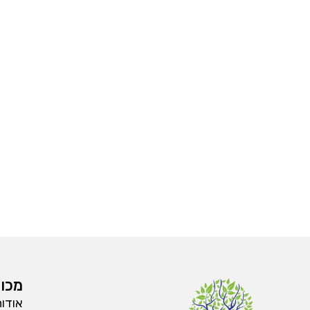
מכון
אודו