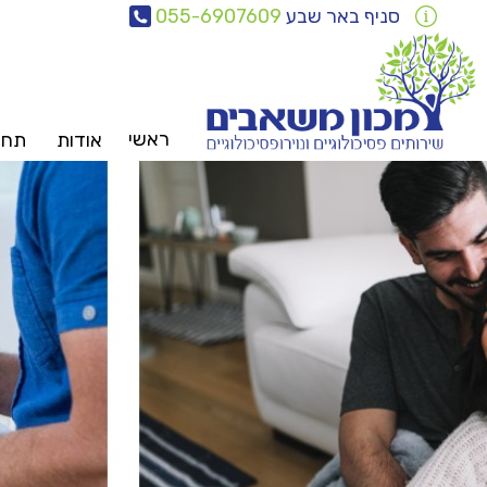
סניף באר שבע
055-6907609
ראשי
אודות
תחומ
צוות
משאבים
פ