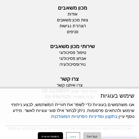
מכון משאבים
אודות
צוות מכון משאבים
הצהרת נגישות
סניפים
שירותי מכון משאבים
טיפול פסיכולוגי
אבחון פסיכולוגי
נוירופסיכולוגיה
צרו קשר
צרו איתנו קשר
סניף באר שבע:
08-6238899
שימוש בעוגיות
סניף אשדוד:
08-9169525
סניף אשקלון:
08-9169525
אנו משתמשים בעוגיות כדי לשפר את חוויית המשתמש, לבצע ניתוחי
משאבים בפייסבוק
שימוש ולהתאים פרסומות. ניתן לבחור אילו סוגי עוגיות לאשר: מידע
נוסף עיין
בתקנון ומדיניות הפרטיות המעודכנת
.
© כל הזכויות שמורות מכון משאבים שירותים פסיכולוגיים ונוירופסיכולוגיים 2026
קבל הכל
התאמה אישית
דחה