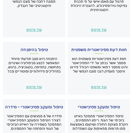
תרגול עם מאמן אישי על פי תכנית
תמונה רחבה של מצבו הנפשי
בפיקוח נוירופסיכולוג, להגברת היכולת
והקוגניטיבי של הנבדק,
הקוגניטיבית.
עוד פרטים
עוד פרטים
חוות דעת פסיכיאטרית משפטית
טיפול בהיפנוזה
חוות דעת פסיכיאטריות משפטית הוא
היפנוזה היא מצב תודעתי מיוחד
מסמך אשר נכתב על ידי הפסיכיאטר
המאפשר לבצע מניפולציה ושינויים
והינו מסמך רפואי ומשפטי הכולל פירוט
בתחושה, בתפיסה, בקוגניציה, ברגש,
והסבר מעמיק לגבי מצבו הנפשי של
בתהליכים פיזיולוגיים ומוטוריים ובכל
הפונה.
אחד מחמשת החושים.
עוד פרטים
עוד פרטים
טיפול ומעקב פסיכיאטרי
טיפול ומעקב פסיכיאטרי – סידרה
טיפול הפסיכיאטרי מתמקד באיזון
סידרה של 6 מפגשים עם הפסיכיאטר
ביוכימי של הגוף, ריסון התסמינים ,
לצורך הטיפול והמעקב הפסיכיאטרי
הקלת מצוקת החולה ושיקומו באמצעות
המתמקד בשמירה על האיזון הביוכימי
מתן תרופות מתאימות עם השתדלות
של הגוף והפחתה של התסמינים.
למינימום של תופעות לוואי.