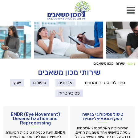
שירותי מכון משאבים
ראשי
שירותי מכון משאבים
סינון לפי סוגי התמחויות
אבחונים
טיפולים
ייעוץ
פסיכיאטריה
טיפול פסיכולוגי בגישה
(EMDR (Eye Movement
האקזיסטנציאליסטית
Desensitization and
Reprocessing
הפילוסופיה האקזיסטנציאליסטית
עוסקת בחיפוש אחר משמעות החיים,
EMDR, הינה טכניקה טיפולית המיועדת
בדגש על תכלית קיומו האישי של כל
לאנשים הסובלים ממצוקה רגשית