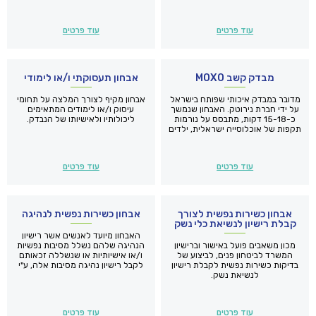
(ילד או מבוגר), גם את מצבו ותפקודו
ברפואה.
הרגשי.
עוד פרטים
עוד פרטים
מבדק קשב MOXO
אבחון תעסוקתי ו/או לימודי
מדובר במבדק איכותי שפותח בישראל
אבחון מקיף לצורך המלצה על תחומי
על ידי חברת נירוטק. האבחון שנמשך
עיסוק ו/או לימודים המתאימים
כ-15-18 דקות, מתבסס על נורמות
ליכולותיו ולאישיותו של הנבדק.
תקפות של אוכלוסייה ישראלית, ילדים
ומבוגרים ומספק נתונים לגבי מאפיינים
קשביים שבדיקות אחרות אינן מספקות.
עוד פרטים
עוד פרטים
אבחון כשירות נפשית לצורך
אבחון כשירות נפשית לנהיגה
קבלת רישיון לנשיאת כלי נשק
האבחון מיועד לאנשים אשר רישיון
מכון משאבים פועל באישור וברישיון
הנהיגה שלהם נשלל מסיבות נפשיות
המשרד לביטחון פנים, לביצוע של
ו/או אישיותיות או שנשללה זכאותם
בדיקות כשירות נפשית לקבלת רישיון
לקבל רישיון נהיגה מסיבות אלה, ע"י
לנשיאת נשק.
המכון הרפואי לבטיחות בדרכים
(המרב"ד).
עוד פרטים
עוד פרטים