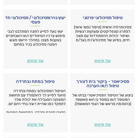
טיפול פסיכולוגי פרטני
יעוץ נוירופסיכולוגי / פסיכולוגי חד
פעמי
פסיכותרפיה אישית (טיפול נפשי אישי)
לפתרון קונפליקטים ומצוקות רגשיות
יעוץ נועד לסייע לפונה המתלבט לגבי
ושיפור יכולות ההתמודדות עם מצבי
מימוש צרכיו הטיפוליים ו/או האבחוניים
חיים, בסיוע של פסיכולוג/ית בעל/ת
בעקבות מצבו. במהלך הייעוץ פוגש
רישיון ממשרד הבריאות
הפונה פסיכולוג בכיר בתחום
הפסיכולוגיה השיקומית, הרפואית ו/או
הקלינית.
עוד פרטים
עוד פרטים
פסיכיאטר - ביקור בית לצורך
טיפול במתח ובחרדה
טיפול ו/או הערכה
הטיפול הפסיכולוגי במתח ובחרדה
ביצוע של הטיפול הפסיכיאטרי בביתו של
מיועד לסייע לך להתמודד עם תחושת
המטופל ו/או במוסד בו הוא מאושפז
המצוקה המגבילה את יכולת שלך
(בהסכמה מראש של הגוף המאשפז).
לתפקד כמו שהיית רוצה בחיי היום יום.
במצבי סטרס וחרדה, התחושות הפיזיות
הן לעיתים קשות עד בלתי נסבלות
ומלוות במצוקה רגשית רבה. מצוקה זו
עוד פרטים
עוד פרטים
גורמת לצמצום הולך וגדל של התפקוד
היום יומי ולהמנעות מעשייה של פעולות
שגרתיות. הפגיעה המצטברת בביטחון