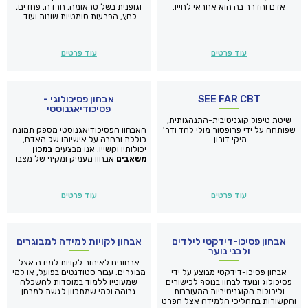
אדם והדרך בה הוא אחראי לחייו.
וגופנית בשל טראומה, חרדה, פחדים,
לחץ, הפרעות סומטיות שונות ועוד.
עוד פרטים
עוד פרטים
SEE FAR CBT
אבחון פסיכולוגי -
פסיכודיאגנוסטי
שיטת טיפול קוגניטיבית-התנהגותית,
שפותחה על ידי פרופסור מולי להד ודר'
האבחון הפסיכודיאגנוסטי מספק תמונה
מיקי דורון.
כוללת ורחבה על אישיותו של האדם,
יכולותיו וקשייו. אנו מבצעים
במכון
משאבים
אבחון מעמיק ומקיף של מצבו
הנפשי, הרגשי ויכולותיו השכליות של
הנבדק באמצעות שימוש בסוללות
אבחוניות המקובלת בשדה הפסיכולוגיה
עוד פרטים
עוד פרטים
העכשוית. הפסיכולוג המאבחן מגבש
את כלל הממצאים לדו"ח מקיף
ואינטגרטיבי הכולל גם אבחנות
והמלצות.
אבחון פסיכו-דידקטי לילדים
אבחון לקויות למידה למבוגרים
ולבני נוער
אבחונים לאיתור לקויות למידה אצל
אבחון פסיכו-דידקטי מבוצע על ידי
מבוגרים. עבור סטודנטים בפועל, או למי
פסיכולוג ונועד לבחון בנוסף לכישורים
שמעוניין ללמוד במוסדות להשכלה
וליכולות הקוגניטיביות המעורבות
גבוהה ולמי שמתכוון לגשת למבחן
והקשורות בתהליכי הלמידה אצל הפרט
הפסיכומטרי או לבחינות שלב ב'