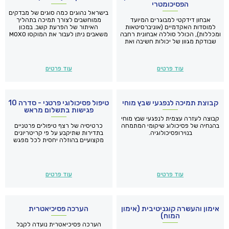
הפסיכומטרי
בישראל נהוגים כמה סוגים של מבדקים
אבחון דידקטי למבוגרים המיועד
ממוחשבים לצורך תמיכה בתהליך
למוסדות האקדמיים (אוניברסיטאות
האיתור של הפרעת קשב. במכון
ומכללות), הכולל סוללה אבחונית רחבה
משאבים ניתן לעבור את המוקסו MOXO
שבודקת מגוון של יכולות חשיבה ואת
שהוא פיתוח ישראלי הכובש בהדרגה
כישורי ומיומנויות הלמידה.
מקום משמעותי בין מבדקי הקשב
בעולם.
בימים אלה ולאור המצב, ניתן
לביצוע את המבדק מרחוק (בתוספת
עוד פרטים
עוד פרטים
תשלום סמלית).
קבוצת תמיכה לנפגעי שבץ מוחי
טיפול פסיכולוגי פרטני - סדרה 10
פגישות בתשלום מראש
קבוצה לעזרה עצמית לנפגעי שבץ מוחי
בהנחיה של פסיכולוג שיקומי המתמחה
כרטיסיה של רצף טיפולים פרטניים
בנוירופסיכולוגיה.
בתדירות שתיקבע על פי קריטריונים
מקצועיים בהוזלה יחסית לכל מפגש
עוד פרטים
עוד פרטים
אימון והעשרה קוגניטיבית (אימון
הערכה פסיכיאטרית
המוח)
הערכה פסיכיאטרית נועדה לקבל