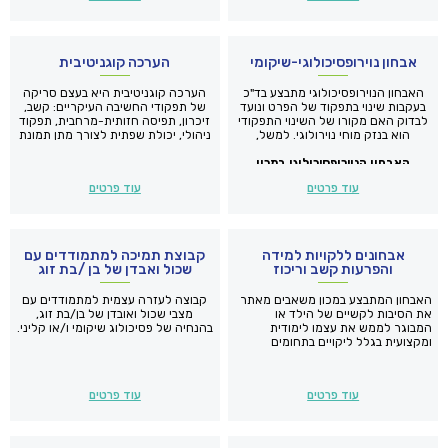
אבחון נוירופסיכולוגי-שיקומי
הערכה קוגניטיבית
האבחון הנוירופסיכולוגי מתבצע בד"כ
הערכה קוגניטיבית היא בעצם סריקה
בעקבות שינוי בתפקוד של הפרט ונועד
של תפקודי החשיבה העיקריים: קשב,
לבדוק האם מקורו של השינוי התפקודי
זיכרון, תפיסה חזותית-מרחבית, תפקוד
הוא בנזק מוחי נוירולוגי. למשל,
ניהולי, יכולת שפתית לצורך מתן תמונת
כתוצאה של פגיעת ראש, זעזוע מוח,
מצב קוגניטיבית עדכנית.
האבחון הנוירופסיכולוגי במכון
גידול מוחי, שבץ מוחי, מחלה ניוונית או
תסמונת אחרת שנובעת משינויים
משאבים מאפשר ביצוע של אבחנה
עוד פרטים
עוד פרטים
בתפקוד של המערכת העצבים
מבדלת בין השלכות של מקור נוירולוגי
המרכזית.
לשינוי התפקודי, לבין השלכות ממקור
רגשי. בהתאם לממצאים ניתנות
המלצות לתוכנית טיפולית שיקומית
תואמת את צרכיהם של הנבדקים.
אבחונים ללקויות למידה
קבוצת תמיכה למתמודדים עם
והפרעות קשב וריכוז
שכול ואבדן של בן /בת זוג
האבחון המתבצע במכון משאבים מאתר
קבוצה לעזרה עצמית למתמודדים עם
את הסיבות לקשיים של הילד או
מצבי שכול ואובדן של בן/בת זוג,
המבוגר לממש את עצמו לימודית
בהנחיה של פסיכולוג שיקומי ו/או קליני.
ומקצועית בגלל ליקויים בתחומים
ספציפיים כמו קריאה, כתיבה, חשבון,
שפה זרה, קשב, זכירה ועוד.
עוד פרטים
עוד פרטים