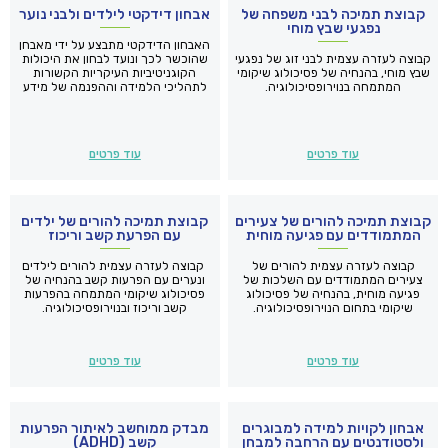
קבוצת תמיכה לבני משפחה של
אבחון דידקטי לילדים ולבני נוער
נפגעי שבץ מוחי
האבחון הדידקטי מתבצע על ידי מאבחן
קבוצה לעזרה עצמית לבני זוג של נפגעי
שהוכשר לכך ונועד לבחון את היכולות
שבץ מוחי, בהנחיה של פסיכולוג שיקומי
הקוגניטיביות העיקריות הקשורות
המתמחה בנוירופסיכולוגיה.
לתהליכי הלמידה וההפנמה של מידע
אצל הפרט ילד או מבוגר.
עוד פרטים
עוד פרטים
קבוצת תמיכה להורים של צעירים
קבוצת תמיכה להורים של ילדים
המתמודדים עם פגיעה מוחית
עם הפרעת קשב וריכוז
קבוצה לעזרה עצמית להורים של
קבוצה לעזרה עצמית להורים לילדים
צעירים המתמודדים עם השלכות של
ונערים עם הפרעות קשב בהנחיה של
פגיעה מוחית, בהנחיה של פסיכולוג
פסיכולוג שיקומי המתמחה בהפרעות
שיקומי בתחום הנוירופסיכולוגיה.
קשב וריכוז ובנוירופסיכולוגיה.
עוד פרטים
עוד פרטים
אבחון לקויות למידה למבוגרים
מבדק ממוחשב לאיתור הפרעות
ולסטודנטים עם הרחבה למבחן
קשב (ADHD)