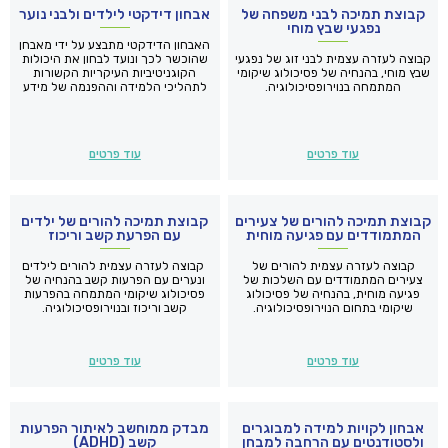
קבוצת תמיכה לבני משפחה של
אבחון דידקטי לילדים ולבני נוער
נפגעי שבץ מוחי
האבחון הדידקטי מתבצע על ידי מאבחן
קבוצה לעזרה עצמית לבני זוג של נפגעי
שהוכשר לכך ונועד לבחון את היכולות
שבץ מוחי, בהנחיה של פסיכולוג שיקומי
הקוגניטיביות העיקריות הקשורות
המתמחה בנוירופסיכולוגיה.
לתהליכי הלמידה וההפנמה של מידע
אצל הפרט ילד או מבוגר.
עוד פרטים
עוד פרטים
קבוצת תמיכה להורים של צעירים
קבוצת תמיכה להורים של ילדים
המתמודדים עם פגיעה מוחית
עם הפרעת קשב וריכוז
קבוצה לעזרה עצמית להורים של
קבוצה לעזרה עצמית להורים לילדים
צעירים המתמודדים עם השלכות של
ונערים עם הפרעות קשב בהנחיה של
פגיעה מוחית, בהנחיה של פסיכולוג
פסיכולוג שיקומי המתמחה בהפרעות
שיקומי בתחום הנוירופסיכולוגיה.
קשב וריכוז ובנוירופסיכולוגיה.
עוד פרטים
עוד פרטים
אבחון לקויות למידה למבוגרים
מבדק ממוחשב לאיתור הפרעות
ולסטודנטים עם הרחבה למבחן
קשב (ADHD)