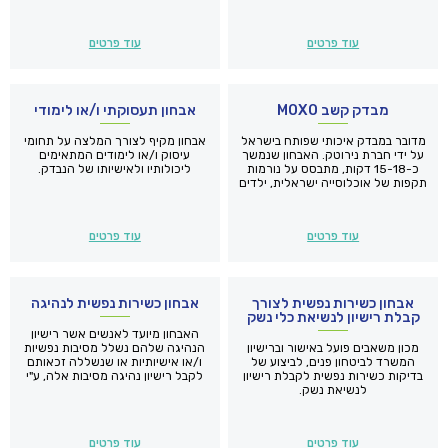
(ילד או מבוגר), גם את מצבו ותפקודו
ברפואה.
הרגשי.
עוד פרטים
עוד פרטים
מבדק קשב MOXO
אבחון תעסוקתי ו/או לימודי
מדובר במבדק איכותי שפותח בישראל
אבחון מקיף לצורך המלצה על תחומי
על ידי חברת נירוטק. האבחון שנמשך
עיסוק ו/או לימודים המתאימים
כ-15-18 דקות, מתבסס על נורמות
ליכולותיו ולאישיותו של הנבדק.
תקפות של אוכלוסייה ישראלית, ילדים
ומבוגרים ומספק נתונים לגבי מאפיינים
קשביים שבדיקות אחרות אינן מספקות.
עוד פרטים
עוד פרטים
אבחון כשירות נפשית לצורך
אבחון כשירות נפשית לנהיגה
קבלת רישיון לנשיאת כלי נשק
האבחון מיועד לאנשים אשר רישיון
מכון משאבים פועל באישור וברישיון
הנהיגה שלהם נשלל מסיבות נפשיות
המשרד לביטחון פנים, לביצוע של
ו/או אישיותיות או שנשללה זכאותם
בדיקות כשירות נפשית לקבלת רישיון
לקבל רישיון נהיגה מסיבות אלה, ע"י
לנשיאת נשק.
המכון הרפואי לבטיחות בדרכים
(המרב"ד).
עוד פרטים
עוד פרטים