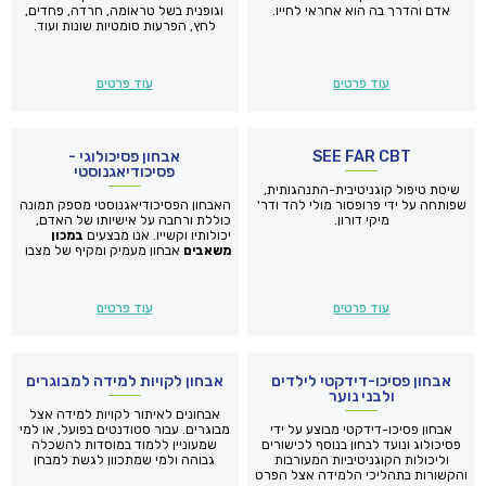
אדם והדרך בה הוא אחראי לחייו.
וגופנית בשל טראומה, חרדה, פחדים,
לחץ, הפרעות סומטיות שונות ועוד.
עוד פרטים
עוד פרטים
SEE FAR CBT
אבחון פסיכולוגי -
פסיכודיאגנוסטי
שיטת טיפול קוגניטיבית-התנהגותית,
שפותחה על ידי פרופסור מולי להד ודר'
האבחון הפסיכודיאגנוסטי מספק תמונה
מיקי דורון.
כוללת ורחבה על אישיותו של האדם,
יכולותיו וקשייו. אנו מבצעים
במכון
משאבים
אבחון מעמיק ומקיף של מצבו
הנפשי, הרגשי ויכולותיו השכליות של
הנבדק באמצעות שימוש בסוללות
אבחוניות המקובלת בשדה הפסיכולוגיה
עוד פרטים
עוד פרטים
העכשוית. הפסיכולוג המאבחן מגבש
את כלל הממצאים לדו"ח מקיף
ואינטגרטיבי הכולל גם אבחנות
והמלצות.
אבחון פסיכו-דידקטי לילדים
אבחון לקויות למידה למבוגרים
ולבני נוער
אבחונים לאיתור לקויות למידה אצל
אבחון פסיכו-דידקטי מבוצע על ידי
מבוגרים. עבור סטודנטים בפועל, או למי
פסיכולוג ונועד לבחון בנוסף לכישורים
שמעוניין ללמוד במוסדות להשכלה
וליכולות הקוגניטיביות המעורבות
גבוהה ולמי שמתכוון לגשת למבחן
והקשורות בתהליכי הלמידה אצל הפרט
הפסיכומטרי או לבחינות שלב ב'