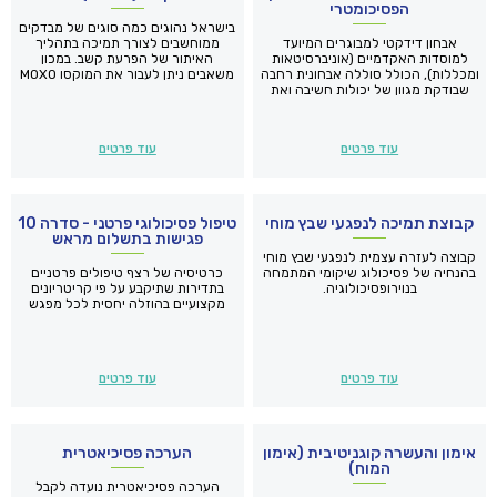
הפסיכומטרי
בישראל נהוגים כמה סוגים של מבדקים
אבחון דידקטי למבוגרים המיועד
ממוחשבים לצורך תמיכה בתהליך
למוסדות האקדמיים (אוניברסיטאות
האיתור של הפרעת קשב. במכון
ומכללות), הכולל סוללה אבחונית רחבה
משאבים ניתן לעבור את המוקסו MOXO
שבודקת מגוון של יכולות חשיבה ואת
שהוא פיתוח ישראלי הכובש בהדרגה
כישורי ומיומנויות הלמידה.
מקום משמעותי בין מבדקי הקשב
בעולם.
בימים אלה ולאור המצב, ניתן
לביצוע את המבדק מרחוק (בתוספת
עוד פרטים
עוד פרטים
תשלום סמלית).
קבוצת תמיכה לנפגעי שבץ מוחי
טיפול פסיכולוגי פרטני - סדרה 10
פגישות בתשלום מראש
קבוצה לעזרה עצמית לנפגעי שבץ מוחי
בהנחיה של פסיכולוג שיקומי המתמחה
כרטיסיה של רצף טיפולים פרטניים
בנוירופסיכולוגיה.
בתדירות שתיקבע על פי קריטריונים
מקצועיים בהוזלה יחסית לכל מפגש
עוד פרטים
עוד פרטים
אימון והעשרה קוגניטיבית (אימון
הערכה פסיכיאטרית
המוח)
הערכה פסיכיאטרית נועדה לקבל