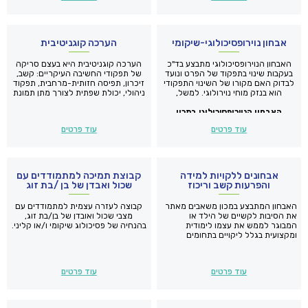
אבחון נוירופסיכולוגי-שיקומי
הערכה קוגניטיבית
האבחון הנוירופסיכולוגי מתבצע בד"כ
הערכה קוגניטיבית היא בעצם סריקה
בעקבות שינוי בתפקוד של הפרט ונועד
של תפקודי החשיבה העיקריים: קשב,
לבדוק האם מקורו של השינוי התפקודי
זיכרון, תפיסה חזותית-מרחבית, תפקוד
הוא בנזק מוחי נוירולוגי. למשל,
ניהולי, יכולת שפתית לצורך מתן תמונת
כתוצאה של פגיעת ראש, זעזוע מוח,
מצב קוגניטיבית עדכנית.
האבחון הנוירופסיכולוגי במכון
גידול מוחי, שבץ מוחי, מחלה ניוונית או
תסמונת אחרת שנובעת משינויים
משאבים מאפשר ביצוע של אבחנה
עוד פרטים
עוד פרטים
בתפקוד של המערכת העצבים
מבדלת בין השלכות של מקור נוירולוגי
המרכזית.
לשינוי התפקודי, לבין השלכות ממקור
רגשי. בהתאם לממצאים ניתנות
המלצות לתוכנית טיפולית שיקומית
תואמת את צרכיהם של הנבדקים.
אבחונים ללקויות למידה
קבוצת תמיכה למתמודדים עם
והפרעות קשב וריכוז
שכול ואבדן של בן /בת זוג
האבחון המתבצע במכון משאבים מאתר
קבוצה לעזרה עצמית למתמודדים עם
את הסיבות לקשיים של הילד או
מצבי שכול ואובדן של בן/בת זוג,
המבוגר לממש את עצמו לימודית
בהנחיה של פסיכולוג שיקומי ו/או קליני.
ומקצועית בגלל ליקויים בתחומים
ספציפיים כמו קריאה, כתיבה, חשבון,
שפה זרה, קשב, זכירה ועוד.
עוד פרטים
עוד פרטים