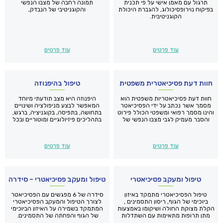
תרגול עם מאמן אישי על פי תכנית
תמונה רחבה של מצבו הנפשי
בפיקוח נוירופסיכולוג, להגברת היכולת
והקוגניטיבי של הנבדק,
הקוגניטיבית.
עוד פרטים
עוד פרטים
חוות דעת פסיכיאטרית משפטית
טיפול בהיפנוזה
חוות דעת פסיכיאטריות משפטית הוא
היפנוזה היא מצב תודעתי מיוחד
מסמך אשר נכתב על ידי הפסיכיאטר
המאפשר לבצע מניפולציה ושינויים
והינו מסמך רפואי ומשפטי הכולל פירוט
בתחושה, בתפיסה, בקוגניציה, ברגש,
והסבר מעמיק לגבי מצבו הנפשי של
בתהליכים פיזיולוגיים ומוטוריים ובכל
הפונה.
אחד מחמשת החושים.
עוד פרטים
עוד פרטים
טיפול ומעקב פסיכיאטרי
טיפול ומעקב פסיכיאטרי – סידרה
טיפול הפסיכיאטרי מתמקד באיזון
סידרה של 6 מפגשים עם הפסיכיאטר
ביוכימי של הגוף, ריסון התסמינים ,
לצורך הטיפול והמעקב הפסיכיאטרי
הקלת מצוקת החולה ושיקומו באמצעות
המתמקד בשמירה על האיזון הביוכימי
מתן תרופות מתאימות עם השתדלות
של הגוף והפחתה של התסמינים.
למינימום של תופעות לוואי.