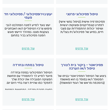
טיפול פסיכולוגי פרטני
יעוץ נוירופסיכולוגי / פסיכולוגי חד
פעמי
פסיכותרפיה אישית (טיפול נפשי אישי)
לפתרון קונפליקטים ומצוקות רגשיות
יעוץ נועד לסייע לפונה המתלבט לגבי
ושיפור יכולות ההתמודדות עם מצבי
מימוש צרכיו הטיפוליים ו/או האבחוניים
חיים, בסיוע של פסיכולוג/ית בעל/ת
בעקבות מצבו. במהלך הייעוץ פוגש
רישיון ממשרד הבריאות
הפונה פסיכולוג בכיר בתחום
הפסיכולוגיה השיקומית, הרפואית ו/או
הקלינית.
עוד פרטים
עוד פרטים
פסיכיאטר - ביקור בית לצורך
טיפול במתח ובחרדה
טיפול ו/או הערכה
הטיפול הפסיכולוגי במתח ובחרדה
ביצוע של הטיפול הפסיכיאטרי בביתו של
מיועד לסייע לך להתמודד עם תחושת
המטופל ו/או במוסד בו הוא מאושפז
המצוקה המגבילה את יכולת שלך
(בהסכמה מראש של הגוף המאשפז).
לתפקד כמו שהיית רוצה בחיי היום יום.
במצבי סטרס וחרדה, התחושות הפיזיות
הן לעיתים קשות עד בלתי נסבלות
ומלוות במצוקה רגשית רבה. מצוקה זו
עוד פרטים
עוד פרטים
גורמת לצמצום הולך וגדל של התפקוד
היום יומי ולהמנעות מעשייה של פעולות
שגרתיות. הפגיעה המצטברת בביטחון