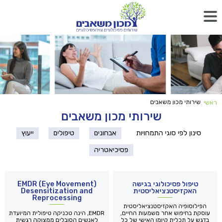
שירותי מכון משאבים
ראשי
שירותי מכון משאבים
סינון לפי סוגי התמחויות
אבחונים
טיפולים
ייעוץ
פסיכיאטריה
טיפול פסיכולוגי בגישה
(EMDR (Eye Movement
האקזיסטנציאליסטית
Desensitization and
Reprocessing
הפילוסופיה האקזיסטנציאליסטית
עוסקת בחיפוש אחר משמעות החיים,
EMDR, הינה טכניקה טיפולית המיועדת
בדגש על תכלית קיומו האישי של כל
לאנשים הסובלים ממצוקה רגשית